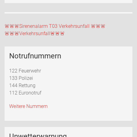
Beitragsnavigation
🚨🚨🚨Sirenenalarm T03 Verkehrsunfall 🚨🚨🚨
🚨🚨🚨Verkehrsunfall🚨🚨🚨
Notrufnummern
122 Feuerwehr
133 Polizei
144 Rettung
112 Euronotruf
Weitere Nummern
Unwetterwarnung